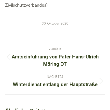
Zivilschutzverbandes)
30. Oktober 2020
Kommentarnavigation
ZURÜCK
Amtseinführung von Pater Hans-Ulrich
Vorheriger
Möring OT
Beitrag:
NÄCHSTES
Winterdienst entlang der Hauptstraße
Nächster
Beitrag: