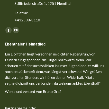
Stillfriederstraße 1, 2251 Ebenthal
Telefon:
+432538/8110
Finden Sie uns auf:
Facebook
YouTube
page
page
Ebenthaler Heimatlied
opens
opens
in
in
Ein Dörfchen liegt versonnen im dichten Rebengrün, von
new
new
Feldern eingesponnen, die Hügel nordwärts ziehn. Wir
window
window
schauen mit Sehnsuchtsblicken in unser Jugendland, es will uns
noch entzücken mit dem, was längst verschwand. Wir grüßen
dich zu allen Stunden, wir hören deinen Widerhall: “Gott
segne dich, mit uns verbunden, du weinumranktes Ebenthal!”
Worte und vertont von Bruno Graf
Partnergemeinde: