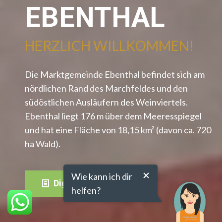
EBENTHAL
HERZLICH WILLKOMMEN!
Die Marktgemeinde Ebenthal befindet sich am
nördlichen Rand des Marchfeldes und den
südöstlichen Ausläufern des Weinviertels.
Ebenthal liegt 176 m über dem Meeresspiegel
und hat eine Fläche von 18,15 km² (davon ca. 720
ha Wald).
Wie kann ich dir
Digitale Amtstafel
helfen?