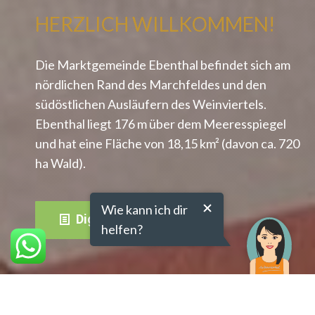
HERZLICH WILLKOMMEN!
Die Marktgemeinde Ebenthal befindet sich am
nördlichen Rand des Marchfeldes und den
südöstlichen Ausläufern des Weinviertels.
Ebenthal liegt 176 m über dem Meeresspiegel
und hat eine Fläche von 18,15 km² (davon ca. 720
ha Wald).
Wie kann ich dir
Digitale Amtstafel
helfen?