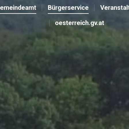
emeindeamt
Bürgerservice
Veranstal
emeindeamt
Bürgerservice
Veranstal
oesterreich.gv.at
oesterreich.gv.at