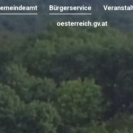
emeindeamt
Bürgerservice
Veranstal
emeindeamt
Bürgerservice
Veranstal
oesterreich.gv.at
oesterreich.gv.at