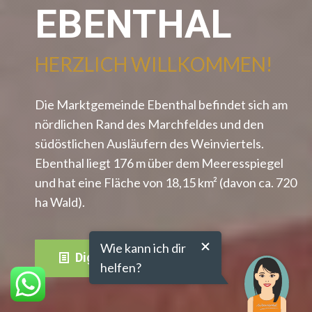
EBENTHAL
HERZLICH WILLKOMMEN!
Die Marktgemeinde Ebenthal befindet sich am
nördlichen Rand des Marchfeldes und den
südöstlichen Ausläufern des Weinviertels.
Ebenthal liegt 176 m über dem Meeresspiegel
und hat eine Fläche von 18,15 km² (davon ca. 720
ha Wald).
Wie kann ich dir
Digitale Amtstafel
helfen?