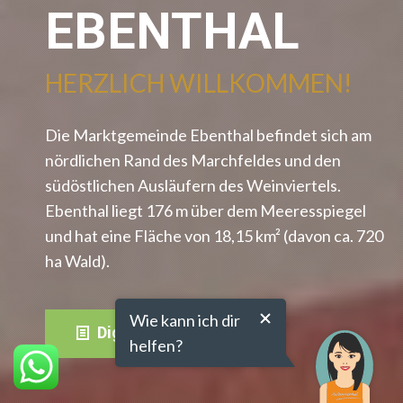
EBENTHAL
HERZLICH WILLKOMMEN!
Die Marktgemeinde Ebenthal befindet sich am
nördlichen Rand des Marchfeldes und den
südöstlichen Ausläufern des Weinviertels.
Ebenthal liegt 176 m über dem Meeresspiegel
und hat eine Fläche von 18,15 km² (davon ca. 720
ha Wald).
Wie kann ich dir
Digitale Amtstafel
helfen?