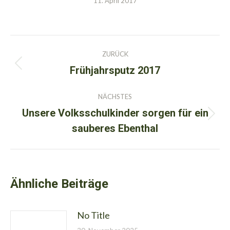
11. April 2017
Kommentarnavigation
ZURÜCK
Frühjahrsputz 2017
Vorheriger
Beitrag:
NÄCHSTES
Unsere Volksschulkinder sorgen für ein
Nächster
sauberes Ebenthal
Beitrag:
Ähnliche Beiträge
No Title