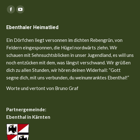
Finden Sie uns auf:
Facebook
YouTube
page
page
Ebenthaler Heimatlied
opens
opens
in
in
Ein Dörfchen liegt versonnen im dichten Rebengrün, von
new
new
Feldern eingesponnen, die Hügel nordwärts ziehn. Wir
window
window
schauen mit Sehnsuchtsblicken in unser Jugendland, es will uns
noch entzücken mit dem, was längst verschwand. Wir grüßen
dich zu allen Stunden, wir hören deinen Widerhall: “Gott
segne dich, mit uns verbunden, du weinumranktes Ebenthal!”
Worte und vertont von Bruno Graf
Partnergemeinde:
Ebenthal in Kärnten