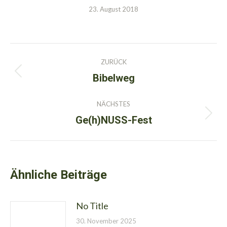
23. August 2018
Kommentarnavigation
ZURÜCK
Bibelweg
Vorheriger
Beitrag:
NÄCHSTES
Ge(h)NUSS-Fest
Nächster
Beitrag:
Ähnliche Beiträge
No Title
30. November 2025