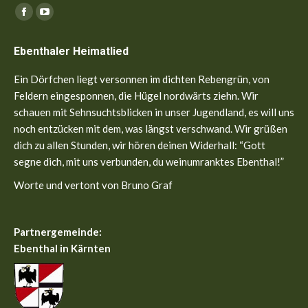
Finden Sie uns auf:
Facebook
YouTube
page
page
Ebenthaler Heimatlied
opens
opens
in
in
Ein Dörfchen liegt versonnen im dichten Rebengrün, von
new
new
Feldern eingesponnen, die Hügel nordwärts ziehn. Wir
window
window
schauen mit Sehnsuchtsblicken in unser Jugendland, es will uns
noch entzücken mit dem, was längst verschwand. Wir grüßen
dich zu allen Stunden, wir hören deinen Widerhall: “Gott
segne dich, mit uns verbunden, du weinumranktes Ebenthal!”
Worte und vertont von Bruno Graf
Partnergemeinde:
Ebenthal in Kärnten