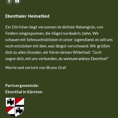
Finden Sie uns auf:
Facebook
YouTube
page
page
Ebenthaler Heimatlied
opens
opens
in
in
Ein Dörfchen liegt versonnen im dichten Rebengrün, von
new
new
Feldern eingesponnen, die Hügel nordwärts ziehn. Wir
window
window
schauen mit Sehnsuchtsblicken in unser Jugendland, es will uns
noch entzücken mit dem, was längst verschwand. Wir grüßen
dich zu allen Stunden, wir hören deinen Widerhall: “Gott
segne dich, mit uns verbunden, du weinumranktes Ebenthal!”
Worte und vertont von Bruno Graf
Partnergemeinde:
Ebenthal in Kärnten