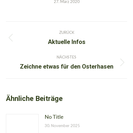
27. März 2020
Kommentarnavigation
ZURÜCK
Aktuelle Infos
Vorheriger
Beitrag:
NÄCHSTES
Zeichne etwas für den Osterhasen
Nächster
Beitrag:
Ähnliche Beiträge
No Title
30. November 2025