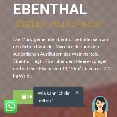
EBENTHAL
HERZLICH WILLKOMMEN!
Die Marktgemeinde Ebenthal befindet sich am
nördlichen Rand des Marchfeldes und den
südöstlichen Ausläufern des Weinviertels.
Ebenthal liegt 176 m über dem Meeresspiegel
und hat eine Fläche von 18,15 km² (davon ca. 720
ha Wald).
Wie kann ich dir
Digitale Amtstafel
helfen?